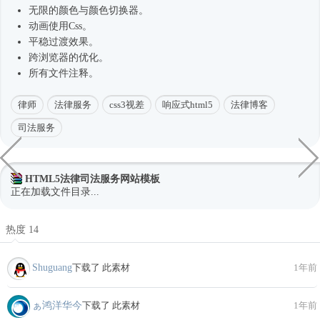
无限的颜色与颜色切换器。
动画使用Css。
平稳过渡效果。
跨浏览器的优化。
所有文件注释。
律师
法律服务
css3视差
响应式html5
法律博客
司法服务
HTML5法律司法服务网站模板
正在加载文件目录...
热度 14
Shuguang
下载了 此素材
1年前
ぁ鸿洋华今
下载了 此素材
1年前